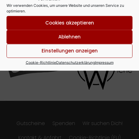
Wir verwenden Cookies, um unsere Website und unseren Service zu
optimieren.
Cookies akzeptieren
Unsere Partner
Ablehnen
Einstellungen anzeigen
Cookie-Richtlinie
Datenschutzerklärung
Impressum
Gutscheine
Spenden
Wir suchen Dich!
Kontakt & Anfahrt
Cookie-Richtlinie (EU)